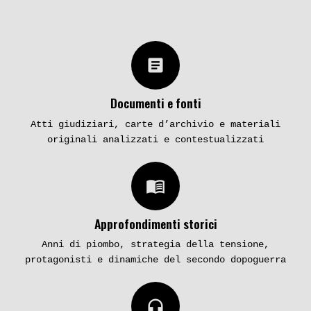
article
Documenti e fonti
Atti giudiziari, carte d’archivio e materiali
originali analizzati e contestualizzati
menu_book
Approfondimenti storici
Anni di piombo, strategia della tensione,
protagonisti e dinamiche del secondo dopoguerra
headphones