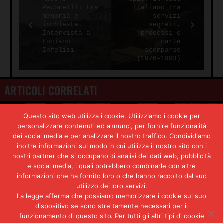
Pecorelli: tra
italiano tra
memoria e
servizi
inchieste.
segreti,
Intervista a
processi e
Luciano
carte
Infelisi
scomparse
(1976–1983)
ARTICOLI CORRELATI
Brigate rosse e caso Moro
Il gioco dei potenti
Questo sito web utilizza i cookie. Utilizziamo i cookie per
personalizzare contenuti ed annunci, per fornire funzionalità
dei social media e per analizzare il nostro traffico. Condividiamo
inoltre informazioni sul modo in cui utilizza il nostro sito con i
nostri partner che si occupano di analisi dei dati web, pubblicità
e social media, i quali potrebbero combinarle con altre
informazioni che ha fornito loro o che hanno raccolto dal suo
utilizzo dei loro servizi.
Lo strano caso del
Antonio Varisco: le
La legge afferma che possiamo memorizzare i cookie sul suo
colonnello Varisco
contraddizioni delle Br
dispositivo se sono strettamente necessari per il
nella rivendicazione di una
funzionamento di questo sito. Per tutti gli altri tipi di cookie
morte con troppe ombre