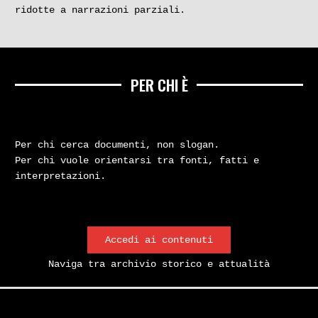
ridotte a narrazioni parziali.
PER CHI È
anni 70
Mino Pecorelli e Federico
Per chi cerca documenti, non slogan.
Umberto D’Amato. Un rapporto
Per chi vuole orientarsi tra fonti, fatti e
interpretazioni.
nei documenti
Autore:
Tommaso Minotti
Accedi ai contenuti
I rapporti tra Mino Pecorelli e
Naviga tra archivio storico e attualità
Federico Umberto D’Amato, tra
contatti personali e un documento
poco noto: la deposizione del