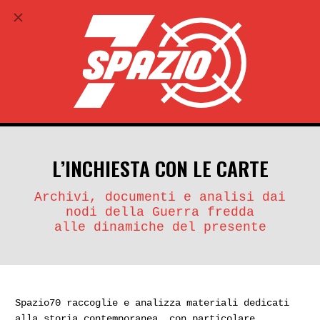
ABBONATI
search
account_circle
L’INCHIESTA CON LE CARTE
Archivi, documenti e analisi dai
nodi della Guerra fredda
alle dinamiche del presente
Spazio70 raccoglie e analizza materiali dedicati
alla storia contemporanea, con particolare