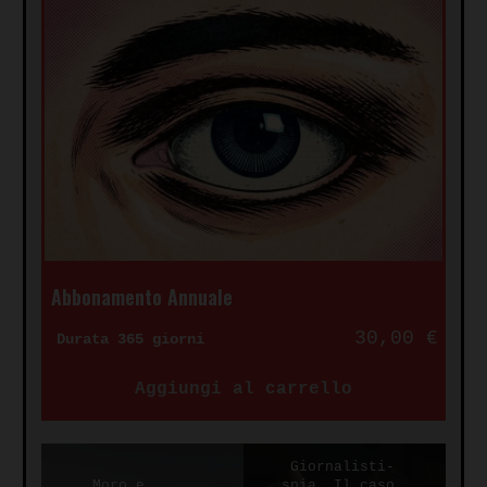
Abbonamento Annuale
30,00
€
Durata 365 giorni
Aggiungi al carrello
Giornalisti-
Moro e
spia. Il caso