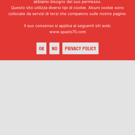
abbiamo bisogno del suo permesso.
Questo sito utilizza diversi tipi di cookie. Alcuni cookie sono
ESPLORA
collocate da servizi di terzi che compaiono sulle nostre pagine.
Il suo consenso si applica ai seguenti siti web:
www.spazio70.com
OK
NO
PRIVACY POLICY
keyboard_arrow_up
CANALE YOUTUBE
SPAZIO 70 PODCAST