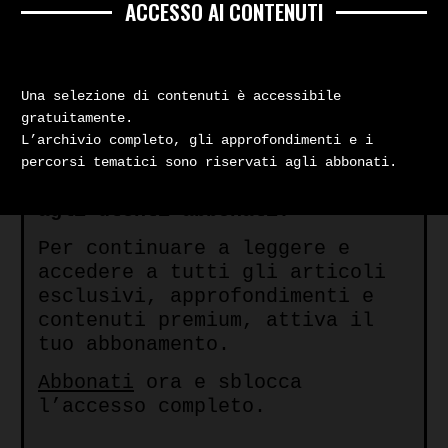
ACCESSO AI CONTENUTI
1982 alla Commissione P2. Un
tassello utile per chiarire una
relazione controversa
Una selezione di contenuti è accessibile
gratuitamente.
Contenuto a pagamento
L’archivio completo, gli approfondimenti e i
percorsi tematici sono riservati agli abbonati.
Questo contenuto è riservato
agli utenti abbonati.
Per continuare a leggere e
accedere a tutti gli articoli
esclusivi, approfondimenti e
contenuti premium, attiva il
tuo abbonamento.
Abbonati
ora e sblocca
l’accesso completo.