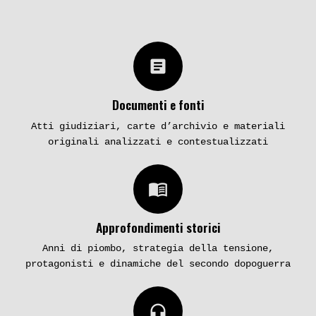
article
Documenti e fonti
Atti giudiziari, carte d’archivio e materiali
originali analizzati e contestualizzati
menu_book
Approfondimenti storici
Anni di piombo, strategia della tensione,
protagonisti e dinamiche del secondo dopoguerra
headphones