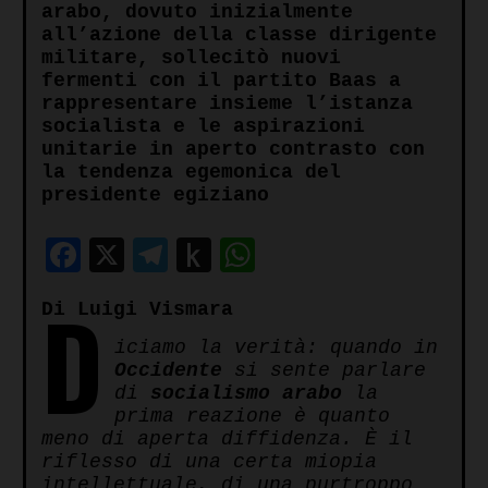
arabo, dovuto inizialmente
all’azione della classe dirigente
militare, sollecitò nuovi
fermenti con il partito Baas a
rappresentare insieme l’istanza
socialista e le aspirazioni
unitarie in aperto contrasto con
la tendenza egemonica del
presidente egiziano
Facebook
X
Telegram
Push
WhatsApp
to
D
Di Luigi Vismara
Kindle
iciamo la verità: quando in
Occidente
si sente parlare
di
socialismo arabo
la
prima reazione è quanto
meno di aperta diffidenza. È il
riflesso di una certa miopia
intellettuale, di una purtroppo