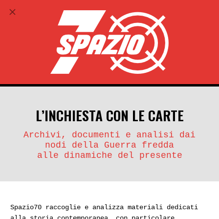
ABBONATI
search
account_circle
L’INCHIESTA CON LE CARTE
Archivi, documenti e analisi dai
nodi della Guerra fredda
alle dinamiche del presente
Spazio70 raccoglie e analizza materiali dedicati
alla storia contemporanea, con particolare