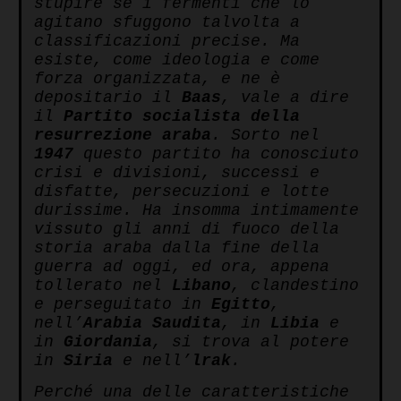
stupire se i fermenti che lo
agitano sfuggono talvolta a
classificazioni precise. Ma
esiste, come ideologia e come
forza organizzata, e ne è
depositario il
Baas
, vale a dire
il
Partito socialista della
resurrezione araba
. Sorto nel
1947
questo partito ha conosciuto
crisi e divisioni, successi e
disfatte, persecuzioni e lotte
durissime. Ha insomma intimamente
vissuto gli anni di fuoco della
storia araba dalla fine della
guerra ad oggi, ed ora, appena
tollerato nel
Libano
, clandestino
e perseguitato in
Egitto
,
nell’
Arabia Saudita
, in
Libia
e
in
Giordania
, si trova al potere
in
Siria
e nell’
lrak
.
Perché una delle caratteristiche