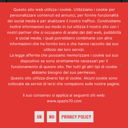
il socialismo”, amano ripetere i
giovani e dinamici esponenti dei
Questo sito web utilizza i cookie. Utilizziamo i cookie per
personalizzare contenuti ed annunci, per fornire funzionalità
nuovi regimi nazionalisti, e per
dei social media e per analizzare il nostro traffico. Condividiamo
quanto queste parole possano
inoltre informazioni sul modo in cui utilizza il nostro sito con i
assumere ambigui e talvolta
nostri partner che si occupano di analisi dei dati web, pubblicità
sinistri significati, esse
e social media, i quali potrebbero combinarle con altre
tuttavia traducono con chiarezza
informazioni che ha fornito loro o che hanno raccolto dal suo
le imperative necessità di una
utilizzo dei loro servizi.
società e di una epoca.
La legge afferma che possiamo memorizzare i cookie sul suo
dispositivo se sono strettamente necessari per il
Un socialismo di tipo riformista
funzionamento di questo sito. Per tutti gli altri tipi di cookie
dunque? Può essere, ma non si
abbiamo bisogno del suo permesso.
tratta certo di una nuova
Questo sito utilizza diversi tipi di cookie. Alcuni cookie sono
versione socialdemocratica anche
collocate da servizi di terzi che compaiono sulle nostre pagine.
se – come abbiamo già detto – è
assai difficile racchiuderlo
Il suo consenso si applica ai seguenti siti web:
entro classificazioni precise.
www.spazio70.com
IL SOCIALISMO DEI MILITARI
OK
NO
PRIVACY POLICY
Può anche apparire strano, ai