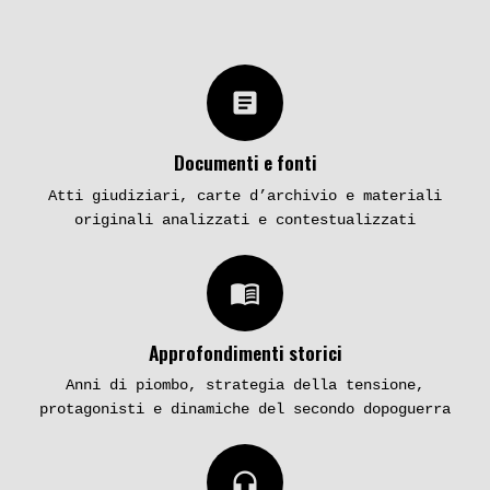
article
Documenti e fonti
Atti giudiziari, carte d’archivio e materiali
originali analizzati e contestualizzati
menu_book
Approfondimenti storici
Anni di piombo, strategia della tensione,
protagonisti e dinamiche del secondo dopoguerra
headphones