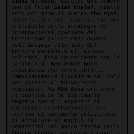
Jihaz al-Rasd
, diretto dal numero
due di Fatah
Salah
Khalef
, meglio
noto col nome di guerra
Abu
Ayad
.
Quest’ultimo era stato il fautore
principale della strategia di
internazionalizzazione del
terrorismo palestinese ovvero
dell’impiego calcolato del
terrore combinato all’azione
politica, fase coincidente con la
parabola di
Settembre
Nero
,
esperienza che venne infatti
immediatamente liquidata nel 1973
per passare al nuovo corso
negoziale. Ma
Abu
Ayad
era anche
il padrino della diplomazia
segreta con gli apparati di
sicurezza internazionali, che
permise al movimento palestinese
di sfruttare al meglio le
condizioni del mondo diviso della
Guerra
fredda
, operando a cavallo