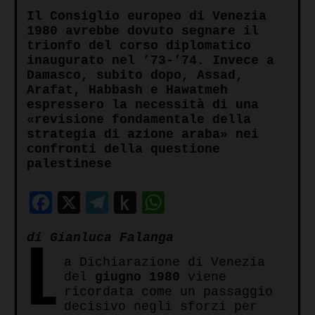
Il Consiglio europeo di Venezia
1980 avrebbe dovuto segnare il
trionfo del corso diplomatico
inaugurato nel ’73-’74. Invece a
Damasco, subito dopo, Assad,
Arafat, Habbash e Hawatmeh
espressero la necessità di una
«revisione fondamentale della
strategia di azione araba» nei
confronti della questione
palestinese
Facebook
X
Telegram
Push
WhatsApp
to
L
di Gianluca Falanga
Kindle
a Dichiarazione di Venezia
del
giugno
1980
viene
ricordata come un passaggio
decisivo negli sforzi per