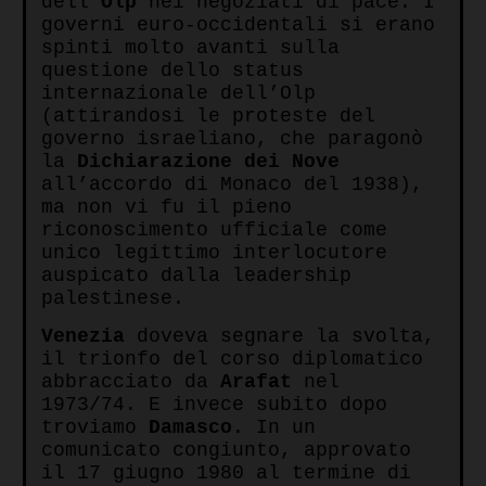
dell’
Olp
nei negoziati di pace. I
governi euro-occidentali si erano
spinti molto avanti sulla
questione dello status
internazionale dell’Olp
(attirandosi le proteste del
governo israeliano, che paragonò
la
Dichiarazione dei Nove
all’accordo di Monaco del 1938),
ma non vi fu il pieno
riconoscimento ufficiale come
unico legittimo interlocutore
auspicato dalla leadership
palestinese.
Venezia
doveva segnare la svolta,
il trionfo del corso diplomatico
abbracciato da
Arafat
nel
1973/74. E invece subito dopo
troviamo
Damasco
. In un
comunicato congiunto, approvato
il 17 giugno 1980 al termine di