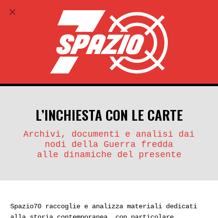
ABBONATI
search
account_circle
L’INCHIESTA CON LE CARTE
Archivi, documenti e analisi dai
nodi della Guerra fredda
alle dinamiche del presente
Spazio70 raccoglie e analizza materiali dedicati
alla storia contemporanea, con particolare