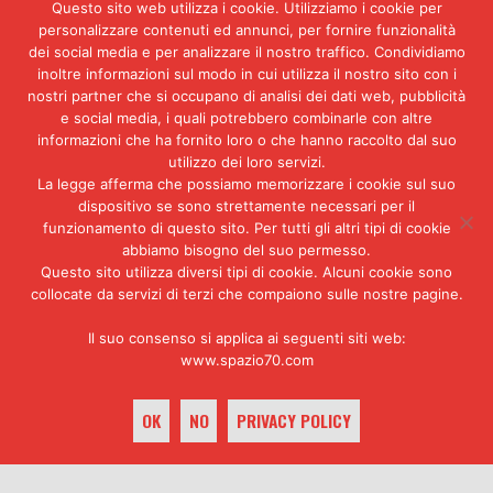
Questo sito web utilizza i cookie. Utilizziamo i cookie per
La
Germania
Est
, pur temendo di
personalizzare contenuti ed annunci, per fornire funzionalità
venire usata come avamposto per
dei social media e per analizzare il nostro traffico. Condividiamo
operazioni di gruppi radicali
inoltre informazioni sul modo in cui utilizza il nostro sito con i
palestinesi contro obiettivi in
nostri partner che si occupano di analisi dei dati web, pubblicità
Occidente, garantì a quest’ultimi
e social media, i quali potrebbero combinarle con altre
protezione e notevoli libertà di
informazioni che ha fornito loro o che hanno raccolto dal suo
manovra, avanzando negli anni
utilizzo dei loro servizi.
Ottanta a principale santuario
La legge afferma che possiamo memorizzare i cookie sul suo
del terrorismo internazionale in
dispositivo se sono strettamente necessari per il
Europa. Gli archivi della Sed ci
funzionamento di questo sito. Per tutti gli altri tipi di cookie
dicono che, in sintonia col
abbiamo bisogno del suo permesso.
Cremlino,
Honecker
si fece latore
Questo sito utilizza diversi tipi di cookie. Alcuni cookie sono
collocate da servizi di terzi che compaiono sulle nostre pagine.
di un duro rimprovero ad Arafat
per il suo tentativo di
Il suo consenso si applica ai seguenti siti web:
“sfondamento (diplomatico) a
www.spazio70.com
ovest”. La progressiva
disaffezione del regime di
Berlino
Est
verso il corso
OK
NO
PRIVACY POLICY
giudicato troppo filo-occidentale
di Arafat nel biennio 1978-80 si
manifestò nella decisione