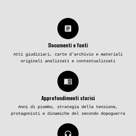
article
Documenti e fonti
Atti giudiziari, carte d’archivio e materiali
originali analizzati e contestualizzati
menu_book
Approfondimenti storici
Anni di piombo, strategia della tensione,
protagonisti e dinamiche del secondo dopoguerra
headphones