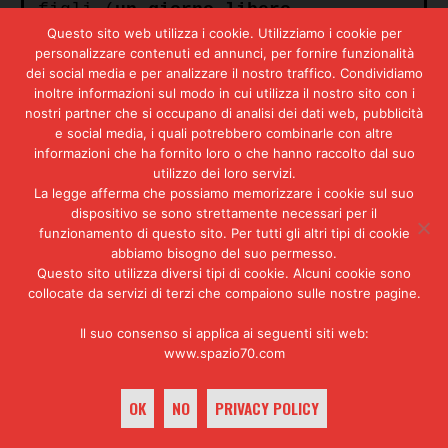
figli (
un giorno libero
retribuito al mese
da dedicare al
Questo sito web utilizza i cookie. Utilizziamo i cookie per
disbrigo delle faccende
personalizzare contenuti ed annunci, per fornire funzionalità
domestiche) oppure, negli anni
dei social media e per analizzare il nostro traffico. Condividiamo
settanta, il congedo per malattia
inoltre informazioni sul modo in cui utilizza il nostro sito con i
nostri partner che si occupano di analisi dei dati web, pubblicità
dei figli. Tuttavia, non fu mai
e social media, i quali potrebbero combinarle con altre
messo in discussione che la cura
informazioni che ha fornito loro o che hanno raccolto dal suo
della casa, insieme
utilizzo dei loro servizi.
all’educazione dei figli, fossero
La legge afferma che possiamo memorizzare i cookie sul suo
compiti che spettavano
dispositivo se sono strettamente necessari per il
prevalentemente alle donne, sulle
funzionamento di questo sito. Per tutti gli altri tipi di cookie
quali ricadeva dunque un carico
abbiamo bisogno del suo permesso.
di lavoro triplo rispetto
Questo sito utilizza diversi tipi di cookie. Alcuni cookie sono
all’uomo: lavorare otto-dieci ore
collocate da servizi di terzi che compaiono sulle nostre pagine.
al giorno, fare i lavori
domestici e occuparsi dei
Il suo consenso si applica ai seguenti siti web:
bambini. Anche
le pari
www.spazio70.com
opportunità
erano sostanzialmente
sulla carta: sul piano formale
OK
NO
PRIVACY POLICY
non c’erano limitazioni alle
carriere delle donne, alle quali