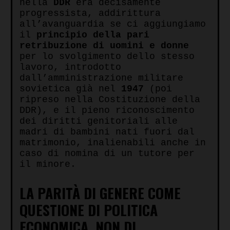
nella
DDR
era decisamente
progressista, addirittura
all’avanguardia se ci aggiungiamo
il
principio della pari
retribuzione di uomini e donne
per lo svolgimento dello stesso
lavoro, introdotto
dall’amministrazione militare
sovietica già nel
1947
(poi
ripreso nella Costituzione della
DDR), e il pieno riconoscimento
dei diritti genitoriali alle
madri di bambini nati fuori dal
matrimonio, inalienabili anche in
caso di nomina di un tutore per
il minore.
LA PARIT
À DI GENERE COME
QUESTIONE DI POLITICA
ECONOMICA, NON DI