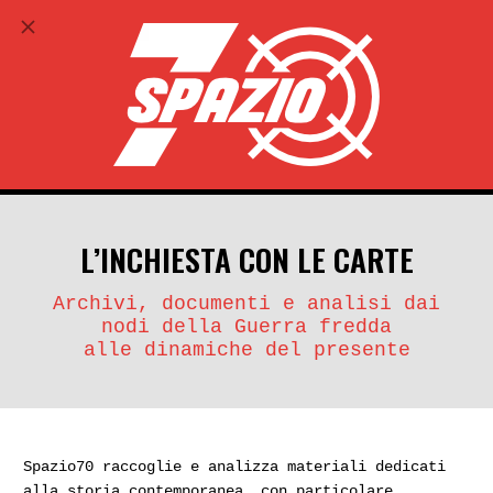
ABBONATI
search
account_circle
L’INCHIESTA CON LE CARTE
Archivi, documenti e analisi dai
nodi della Guerra fredda
alle dinamiche del presente
Spazio70 raccoglie e analizza materiali dedicati
alla storia contemporanea, con particolare