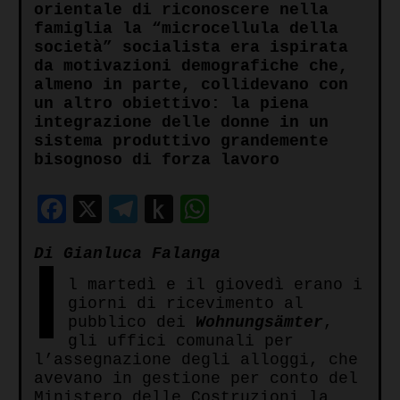
orientale di riconoscere nella
famiglia la “microcellula della
società” socialista era ispirata
da motivazioni demografiche che,
almeno in parte, collidevano con
un altro obiettivo: la piena
integrazione delle donne in un
sistema produttivo grandemente
bisognoso di forza lavoro
Facebook
X
Telegram
Push
WhatsApp
to
I
Di Gianluca Falanga
Kindle
l martedì e il giovedì erano i
giorni di ricevimento al
pubblico dei
Wohnungsämter
,
gli uffici comunali per
l’assegnazione degli alloggi, che
avevano in gestione per conto del
Ministero delle Costruzioni la