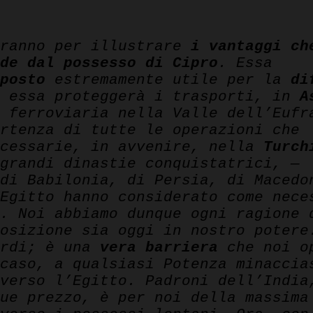
eranno per illustrare
i vantaggi ch
de dal possesso di Cipro
. Essa
posto
estremamente utile per la
di
; essa proteggerà i trasporti, in
A
 ferroviaria nella Valle dell’Eufr
rtenza di tutte le operazioni che
ecessarie, in avvenire, nella
Turch
grandi dinastie conquistatrici, —
di Babilonia, di Persia, di Macedo
Egitto hanno considerato come nece
. Noi abbiamo dunque ogni ragione 
osizione sia oggi in nostro potere
ardi; è una
vera barriera
che noi o
caso, a qualsiasi Potenza minaccia
verso l’Egitto. Padroni dell’India
ue prezzo, è per noi della massima