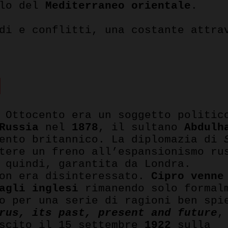
llo del
Mediterraneo orientale
.
rdi e conflitti, una costante attr
I
 Ottocento era un soggetto politic
Russia
nel
1878
, il sultano
Abdulh
ento britannico. La diplomazia di
tere un freno all’espansionismo ru
 quindi, garantita da Londra.
non era disinteressato.
Cipro venne
agli inglesi
rimanendo solo formal
o per una serie di ragioni ben spi
rus, its past, present and future
,
uscito il 15 settembre
1922
sulla