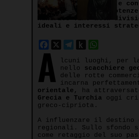
Crocevia di culture e con
Grecia, Turchia e potenze
Makarios fino alla divisi
ideali e interessi strate
Facebook
X
Telegram
Push
WhatsA
A
to
lcuni luoghi, per l
Kindle
nello
scacchiere ge
delle rotte commerc
incarna perfettamen
orientale
, ha attraversa
Grecia e Turchia
oggi cris
greco-cipriota.
A influenzare il destino
regionali. Sullo sfondo 
come retaggio del suo pas