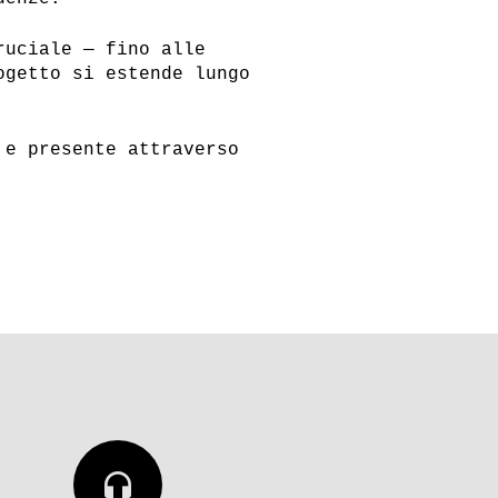
ruciale — fino alle
ogetto si estende lungo
 e presente attraverso
headphones