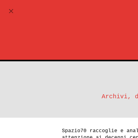
ABBONATI
Archivi, 
Spazio70 raccoglie e ana
attenzione ai decenni ce