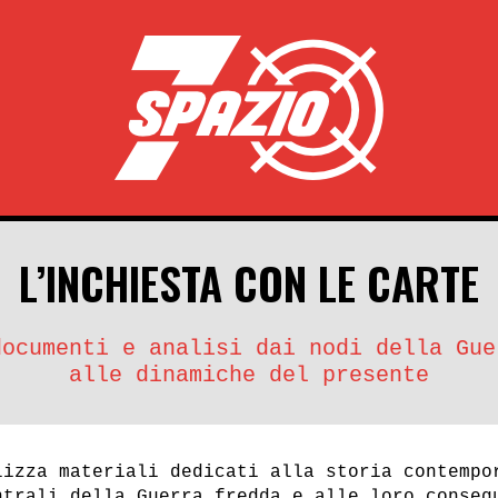
L’INCHIESTA CON LE CARTE
documenti e analisi dai nodi della Gue
alle dinamiche del presente
lizza materiali dedicati alla storia contempo
ntrali della Guerra fredda e alle loro conseg