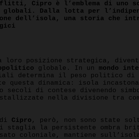
flitti, Cipro è l’emblema di uno s
 globali. Dalla lotta per l’indipe
one dell’isola, una storia che int
gici
pp
a loro posizione strategica, diven
opolitico
globale. In un
mondo int
iali determina il peso politico di
te questa dinamica: isola incaston
to secoli di contese divenendo sim
tallizzate nella divisione tra co
 di
Cipro
, però, non sono state sol
si staglia la persistente ombra br
sato coloniale, mantiene sull’isol