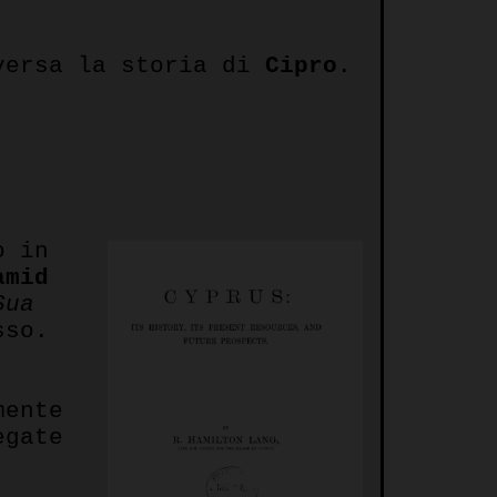
aversa la storia di
Cipro
.
o in
amid
Sua
sso.
mente
egate