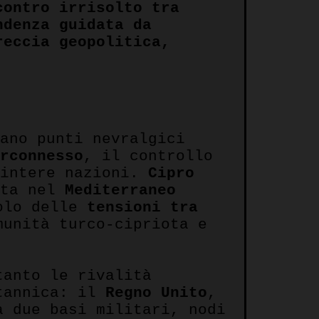
contro irrisolto tra
ndenza guidata da
reccia geopolitica,
tano punti nevralgici
erconnesso
, il controllo
 intere nazioni.
Cipro
ata nel
Mediterraneo
bolo delle
tensioni tra
munità turco-cipriota e
tanto le rivalità
itannica: il
Regno Unito
,
a due basi militari, nodi