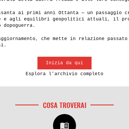
ssanta ai primi anni Ottanta — un passaggio c
e e agli equilibri geopolitici attuali, il pr
o dopoguerra.
aggiornamento, che mette in relazione passato
si.
Inizia da qui
Esplora l’archivio completo
COSA TROVERAI
menu_book