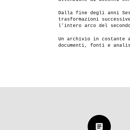
Dalla fine degli anni Se
trasformazioni successiv
l’intero arco del second
Un archivio in costante 
documenti, fonti e anali
article