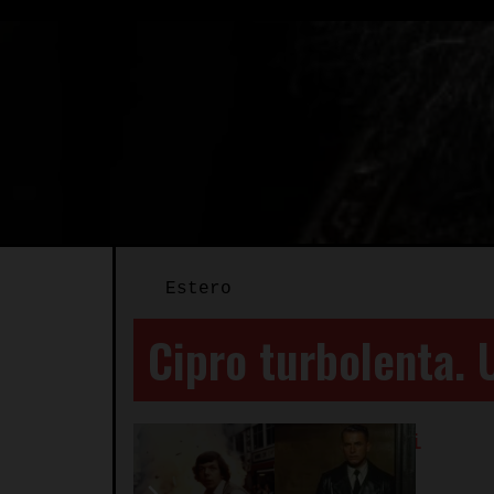
Estero
Cipro turbolenta. 
Autore:
Tommaso Minotti