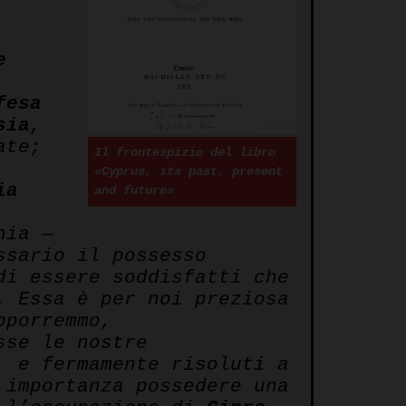
e
fesa
sia
,
ate;
Il frontespizio del libro
«Cyprus, its past, present
ia
and future»
nia —
ssario il possesso
di essere soddisfatti che
. Essa è per noi preziosa
pporremmo,
sse le nostre
, e fermamente risoluti a
 importanza possedere una