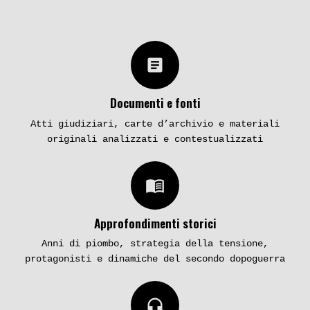
dell’accesso agli atti per i legali
della famiglia De Nuccio
Cosa resta del caso? Oltre ai numerosi
article
«minestroni» televisivi che
imperversano nell’etere e ai forti
Documenti e fonti
dubbi sulle sentenze passate,
rimangono senza alcun colpevole i tre
Atti giudiziari, carte d’archivio e materiali
duplici omicidi dal 1974 al 1981
originali analizzati e contestualizzati
menu_book
Approfondimenti storici
Anni di piombo, strategia della tensione,
protagonisti e dinamiche del secondo dopoguerra
headphones