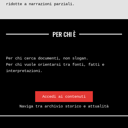
ridotte a narrazioni parziali.
ministro della Giustizia sul delicato
tema dell’accesso agli atti chiesto
nel dicembre 2020 dall’avvocato
Antonio Mazzeo, legale della sorella
di una delle vittime del mostro di
PER CHI È
Firenze
Documenti
Inchieste
Per chi cerca documenti, non slogan.
Per chi vuole orientarsi tra fonti, fatti e
interpretazioni.
Mostro di Firenze. La
Il fenomeno del
Accedi ai contenuti
vicenda giudiziaria e i
guardonismo nei primi
Naviga tra archivio storico e attualità
ragionevoli dubbi
anni Ottanta. Gli «indiani»
e il mostro di Firenze