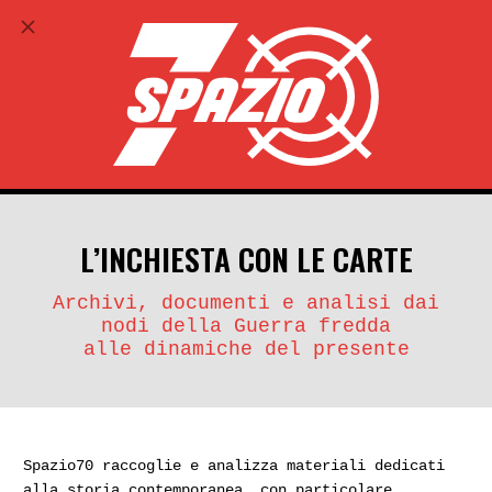
ABBONATI
search
account_circle
ARTICOLI SCRITTI DA PAOLO COCHI
L’INCHIESTA CON LE CARTE
Archivi, documenti e analisi dai
nodi della Guerra fredda
alle dinamiche del presente
Spazio70 raccoglie e analizza materiali dedicati
alla storia contemporanea, con particolare