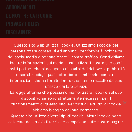
ABBONAMENTI
LE NOSTRE CATEGORIE
PRIVACY POLICY
DISCLAIMER
CONTATTI
Questo sito web utilizza i cookie. Utilizziamo i cookie per
personalizzare contenuti ed annunci, per fornire funzionalità
dei social media e per analizzare il nostro traffico. Condividiamo
inoltre informazioni sul modo in cui utilizza il nostro sito con i
Iscriviti alla Newsletter
nostri partner che si occupano di analisi dei dati web, pubblicità
e social media, i quali potrebbero combinarle con altre
informazioni che ha fornito loro o che hanno raccolto dal suo
utilizzo dei loro servizi.
La legge afferma che possiamo memorizzare i cookie sul suo
Il nostro lavoro richiede tempo, ricerca e
dispositivo se sono strettamente necessari per il
indipendenza. Sostenere Spazio70 significa
funzionamento di questo sito. Per tutti gli altri tipi di cookie
rendere possibile un’informazione che rifiuta
abbiamo bisogno del suo permesso.
semplificazioni, dipendenze e scorciatoie, e
Questo sito utilizza diversi tipi di cookie. Alcuni cookie sono
collocate da servizi di terzi che compaiono sulle nostre pagine.
prova a leggere il presente con strumenti
critici e responsabilità.