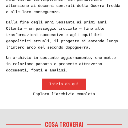
INCHIESTE
attenzione ai decenni centrali della Guerra fredda
e alle loro conseguenze.
Roma, via Poma, 7 agosto 1990.
Dalla fine degli anni Sessanta ai primi anni
Ottanta — un passaggio cruciale — fino alle
L’omicidio di Simonetta Cesaroni
trasformazioni successive e agli equilibri
geopolitici attuali, il progetto si estende lungo
La Cesaroni verrà trovata esanime,
l’intero arco del secondo dopoguerra.
all’interno dell’ufficio dove da poco
Un archivio in costante aggiornamento, che mette
lavorava, colpita a morte da ventinove
in relazione passato e presente attraverso
coltellate. Una triste storia
documenti, fonti e analisi.
costellata di errori investigativi
Inizia da qui
DOCUMENTI
Esplora l’archivio completo
Mostro di Firenze: il ministro
Cartabia conferma il diniego
COSA TROVERAI