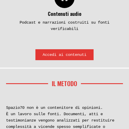
Contenuti audio
Podcast e narrazioni costruiti su fonti
verificabili
Accedi ai contenuti
INCHIESTE
IL METODO
Misteri e bugie imperfette sul
mostro di Firenze
Spazio70 non è un contenitore di opinioni.
È un lavoro sulle fonti. Documenti, atti e
testimonianze vengono analizzati per restituire
Ben due interpellanze parlamentari
complessità a vicende spesso semplificate o
sono state recentemente presentate al