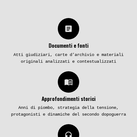
Nada Cella: una verità
L’attentato a Giovanni
scritta negli atti?
Paolo II. E se la verità
fosse da cercare in
Turchia?
article
Inchieste
Inchieste
Documenti e fonti
Atti giudiziari, carte d’archivio e materiali
originali analizzati e contestualizzati
menu_book
«Caccia al gay» nella
Maurizio Giugliano, il
Capitale: i delitti di Monte
«lupo dell’agro romano»
Approfondimenti storici
Caprino
(seconda parte)
Anni di piombo, strategia della tensione,
protagonisti e dinamiche del secondo dopoguerra
Inchieste
Inchieste
headphones