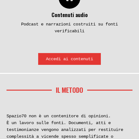
Contenuti audio
Podcast e narrazioni costruiti su fonti
Maurizio Giugliano, il
Un mostro che odia chi si
verificabili
«lupo dell’agro romano»
ama. La terribile fine di
(prima parte)
Susanna Cambi e Stefano
Baldi
Accedi ai contenuti
Inchieste
Inchieste
IL METODO
La strage di via
Roma, via Poma, 7 agosto
Spazio70 non è un contenitore di opinioni.
Caravaggio. Un’orribile
1990. L’omicidio di
È un lavoro sulle fonti. Documenti, atti e
mattanza impunita
Simonetta Cesaroni
testimonianze vengono analizzati per restituire
complessità a vicende spesso semplificate o