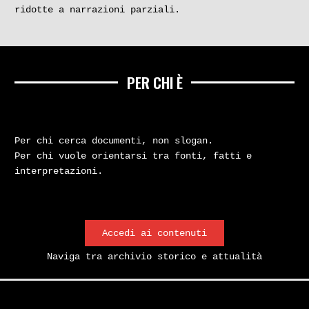
ridotte a narrazioni parziali.
1
2
3
4
5
6
7
8
PER CHI È
ESPLORA
Per chi cerca documenti, non slogan.
Per chi vuole orientarsi tra fonti, fatti e
interpretazioni.
Accedi ai contenuti
Naviga tra archivio storico e attualità
CANALE YOUTUBE
SPAZIO 70 PODCAST