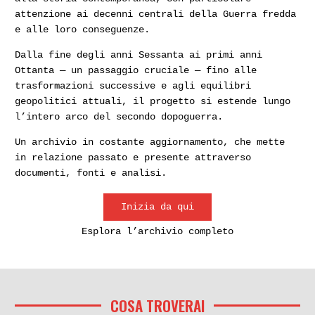
attenzione ai decenni centrali della Guerra fredda
Inchieste
Inchieste
e alle loro conseguenze.
Dalla fine degli anni Sessanta ai primi anni
Ottanta — un passaggio cruciale — fino alle
trasformazioni successive e agli equilibri
geopolitici attuali, il progetto si estende lungo
l’intero arco del secondo dopoguerra.
Caso Orlandi: «Federica»,
Da Nada Cella a Emanuela
Un archivio in costante aggiornamento, che mette
«Telepace» e quel numero
Orlandi: quando si
in relazione passato e presente attraverso
sul diario di Emanuela
trascura il luogo del
documenti, fonti e analisi.
tabù anche per «Telecom»
misfatto
Inizia da qui
Inchieste
Inchieste
Esplora l’archivio completo
COSA TROVERAI