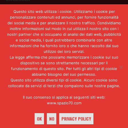
CONTATTI
Questo sito web utilizza i cookie. Utilizziamo i cookie per
personalizzare contenuti ed annunci, per fornire funzionalità
dei social media e per analizzare il nostro traffico. Condividiamo
inoltre informazioni sul modo in cui utilizza il nostro sito con i
Iscriviti alla Newsletter
nostri partner che si occupano di analisi dei dati web, pubblicità
e social media, i quali potrebbero combinarle con altre
informazioni che ha fornito loro o che hanno raccolto dal suo
utilizzo dei loro servizi.
La legge afferma che possiamo memorizzare i cookie sul suo
Il nostro lavoro richiede tempo, ricerca e
dispositivo se sono strettamente necessari per il
indipendenza. Sostenere Spazio70 significa
funzionamento di questo sito. Per tutti gli altri tipi di cookie
rendere possibile un’informazione che rifiuta
abbiamo bisogno del suo permesso.
semplificazioni, dipendenze e scorciatoie, e
Questo sito utilizza diversi tipi di cookie. Alcuni cookie sono
collocate da servizi di terzi che compaiono sulle nostre pagine.
prova a leggere il presente con strumenti
critici e responsabilità.
Il suo consenso si applica ai seguenti siti web:
www.spazio70.com
Sostienici
OK
NO
PRIVACY POLICY
Tutti i diritti riservati © 2010-2026 Spazio70.com