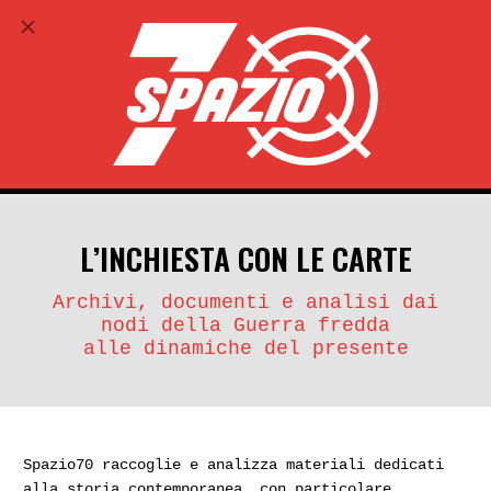
ABBONATI
search
account_circle
L’INCHIESTA CON LE CARTE
Archivi, documenti e analisi dai
nodi della Guerra fredda
alle dinamiche del presente
Spazio70 raccoglie e analizza materiali dedicati
alla storia contemporanea, con particolare