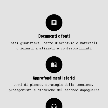
article
Documenti e fonti
Atti giudiziari, carte d’archivio e materiali
originali analizzati e contestualizzati
menu_book
Approfondimenti storici
Anni di piombo, strategia della tensione,
protagonisti e dinamiche del secondo dopoguerra
headphones