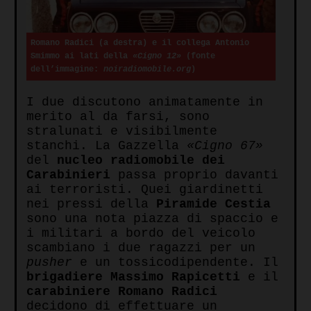
Romano Radici (a destra) e il collega Antonio
Smimmo ai lati della
«Cigno 12»
(fonte
dell’immagine:
noiradiomobile.org
)
I due discutono animatamente in
merito al da farsi, sono
stralunati e visibilmente
stanchi. La Gazzella
«Cigno 67»
del
nucleo radiomobile dei
Carabinieri
passa proprio davanti
ai terroristi. Quei giardinetti
nei pressi della
Piramide Cestia
sono una nota piazza di spaccio e
i militari a bordo del veicolo
scambiano i due ragazzi per un
pusher
e un tossicodipendente. Il
brigadiere Massimo Rapicetti
e il
carabiniere Romano Radici
decidono di effettuare un