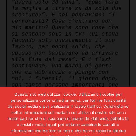
“aveva solo 38 anni”, “come farà
la moglie a tirare su da sola due
creature?”.
E noi pensavamo: “I
terroristi? Cosa c’entrano con
mio marito? Queste sono cose che
si sentono solo in tv; lui stava
facendo solo onestamente il suo
lavoro, per pochi soldi, che
spesso non bastavano ad arrivare
alla fine del mese”.
E i flash
continuano, una marea di gente
che ci abbraccia e piange con
noi, i funerali, il giorno dopo,
con tante persone importanti che
ci vengono a salutare come se ci
Questo sito web utilizza i cookie. Utilizziamo i cookie per
conoscessero da sempre; ma noi li
personalizzare contenuti ed annunci, per fornire funzionalità
avevamo visti solo alla
dei social media e per analizzare il nostro traffico. Condividiamo
televisione.
Poi il risveglio. Ma
inoltre informazioni sul modo in cui utilizza il nostro sito con i
l’incubo non era finito, anzi da
nostri partner che si occupano di analisi dei dati web, pubblicità
quel momento è iniziata la dura
e social media, i quali potrebbero combinarle con altre
realtà. Dopo tanta gente, la
informazioni che ha fornito loro o che hanno raccolto dal suo
solitudine, la rabbia, il dolore,