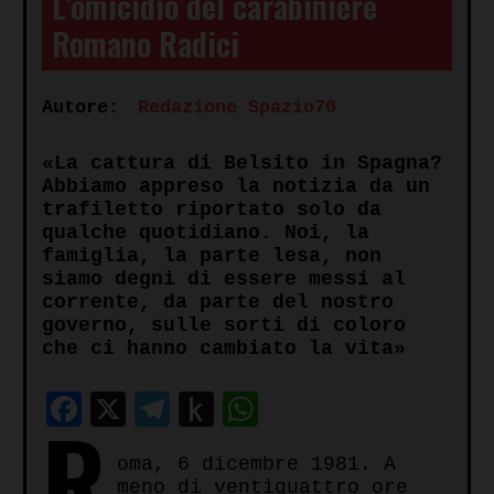
L’omicidio del carabiniere
Romano Radici
Autore:
Redazione Spazio70
«La cattura di Belsito in Spagna?
Abbiamo appreso la notizia da un
trafiletto riportato solo da
qualche quotidiano. Noi, la
famiglia, la parte lesa, non
siamo degni di essere messi al
corrente, da parte del nostro
governo, sulle sorti di coloro
che ci hanno cambiato la vita»
Facebook
X
Telegram
Push
WhatsApp
R
to
oma, 6 dicembre 1981. A
Kindle
meno di ventiquattro ore