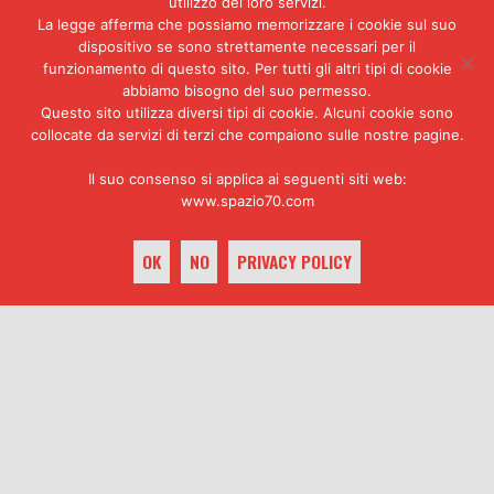
utilizzo dei loro servizi.
il non riuscire ad accettare quel
La legge afferma che possiamo memorizzare i cookie sul suo
destino crudele che mi aveva reso
dispositivo se sono strettamente necessari per il
vedova a 38 anni e orfani i
funzionamento di questo sito. Per tutti gli altri tipi di cookie
nostri figli nel momento della
abbiamo bisogno del suo permesso.
Questo sito utilizza diversi tipi di cookie. Alcuni cookie sono
loro vita in cui il papà è un
collocate da servizi di terzi che compaiono sulle nostre pagine.
punto di riferimento, il perno
della casa su cui ruota
Il suo consenso si applica ai seguenti siti web:
l’equilibrio di una famiglia.
Il
www.spazio70.com
dolore e la rabbia sono
continuati nel corso degli anni
in cui si sono svolti i tre
OK
NO
PRIVACY POLICY
processi.
Il governo italiano
mandò in rappresentanza le sue
più alte cariche il giorno del
keyboard_arrow_up
funerale, così sono state fatte
le foto e i filmati per giornali
e tv. Ci ha elargito i famosi 100
milioni di lire, il prezzo della
vita di un uomo, poi ci ha
completamente abbandonati.
Ricordiamo ancora che i primi