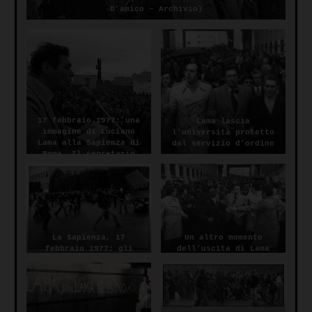
D’amico – Archivio)
17 febbraio 1977: una
Lama lascia
immagine di Luciano
l’università protetto
Lama alla Sapienza di
dal servizio d’ordine
Roma. Il segretario
Cgil verrà cacciato
dall’ala violenta del
movimento del ’77
La Sapienza, 17
Un altro momento
febbraio 1977: gli
dell’uscita di Lama
studenti cacciano Lama
dalla Sapienza
(Archivio Tano D’Amico)