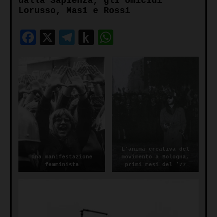
dalla Sapienza, gli omicidi
Lorusso, Masi e Rossi
Facebook
X
Telegram
Push
WhatsApp
to
Kindle
L’anima creativa del
Una manifestazione
movimento a Bologna,
femminista
primi mesi del ’77