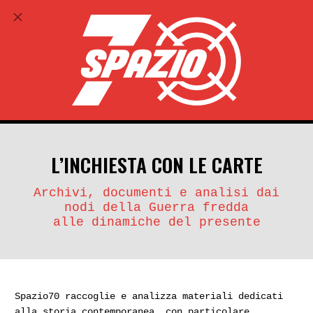
ABBONATI
search
account_circle
L’INCHIESTA CON LE CARTE
Archivi, documenti e analisi dai
nodi della Guerra fredda
alle dinamiche del presente
Spazio70 raccoglie e analizza materiali dedicati
alla storia contemporanea, con particolare