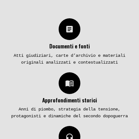
article
Documenti e fonti
Atti giudiziari, carte d’archivio e materiali
originali analizzati e contestualizzati
menu_book
Approfondimenti storici
Anni di piombo, strategia della tensione,
protagonisti e dinamiche del secondo dopoguerra
headphones