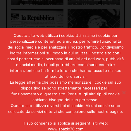
Una immagine di
La prima pagina de
Francesco Lorusso
«L’Unità» in occasione
dell’omicidio Lorusso
Questo sito web utilizza i cookie. Utilizziamo i cookie per
personalizzare contenuti ed annunci, per fornire funzionalità
La prima di
Il povero Francesco
dei social media e per analizzare il nostro traffico. Condividiamo
«Repubblica» sugli
Lorusso colpito a morte
inoltre informazioni sul modo in cui utilizza il nostro sito con i
scontri bolognesi
da un proiettile delle
nostri partner che si occupano di analisi dei dati web, pubblicità
successivi all’omicidio
forze dell’ordine
dello studente
e social media, i quali potrebbero combinarle con altre
Francesco Lorusso
informazioni che ha fornito loro o che hanno raccolto dal suo
utilizzo dei loro servizi.
La legge afferma che possiamo memorizzare i cookie sul suo
dispositivo se sono strettamente necessari per il
I giorni dell’omicidio
Bologna, 19 gennaio
Lorusso secondo il
1977: i carabinieri
funzionamento di questo sito. Per tutti gli altri tipi di cookie
quotidiano torinese «La
disperdono un corteo di
abbiamo bisogno del suo permesso.
Stampa»
studenti (Ansa)
Questo sito utilizza diversi tipi di cookie. Alcuni cookie sono
collocate da servizi di terzi che compaiono sulle nostre pagine.
Il suo consenso si applica ai seguenti siti web:
La prima de «Il Resto
Il militante di «Lotta
www.spazio70.com