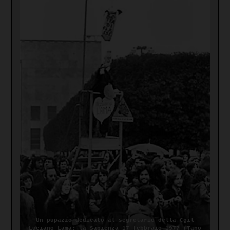
Un pupazzo dedicato al segretario della Cgil
Luciano Lama: la Sapienza 17 febbraio 1977 (Tano