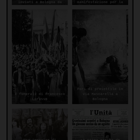
inviati a Bologna da
manifestazione per la
Cossiga nei giorni
morte di Francesco
successivi all’omicidio
Lorusso
di Francesco Lorusso
Fori di proiettile in
I funerali di Francesco
via Mascarella a
Lorusso
Bologna