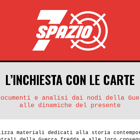
ASI
L’INCHIESTA CON LE CARTE
rmania Est
Urss, Germania Est
e Stasi
documenti e analisi dai nodi della Gue
alle dinamiche del presente
lizza materiali dedicati alla storia contempo
ntrali della Guerra fredda e alle loro conseg