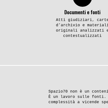
Agosto 1994, i «sovietici»
Qualche 
salutano la «DDR». Alcune
di Putin
Documenti e fonti
riflessioni
Atti giudiziari, cart
d’archivio e material
originali analizzati 
Urss, Germania Est
Urss, Ge
contestualizzati
e Stasi
e Stasi
Mistero della fede.
La Pruss
Spazio70 non è un conten
È un lavoro sulle fonti.
L’attentato al Papa e le sue
rossa. R
complessità a vicende sp