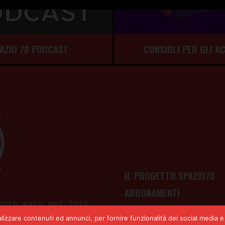
CONSIGLI PER GLI A
AZIO 70 PODCAST
IL PROGETTO SPAZIO70
ABBONAMENTI
ente nato nel 2010,
LE NOSTRE CATEGORIE
lle fonti e
lizzare contenuti ed annunci, per fornire funzionalità dei social media e 