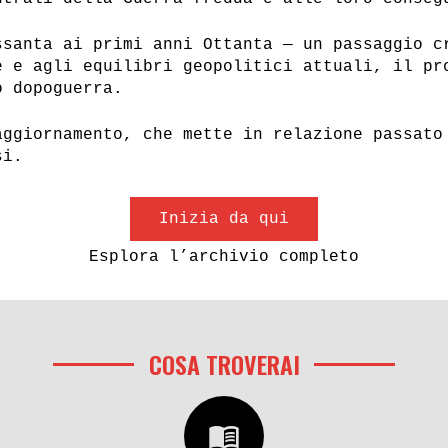
Erich Honecker?
I Gulag femminili 
ssanta ai primi anni Ottanta — un passaggio c
e e agli equilibri geopolitici attuali, il pr
 a colori dell’uomo
di Breznev
o dopoguerra.
o
aggiornamento, che mette in relazione passato
si.
Inizia da qui
rmania Est
Urss, Germania Est
e Stasi
Esplora l’archivio completo
COSA TROVERAI
menu_book