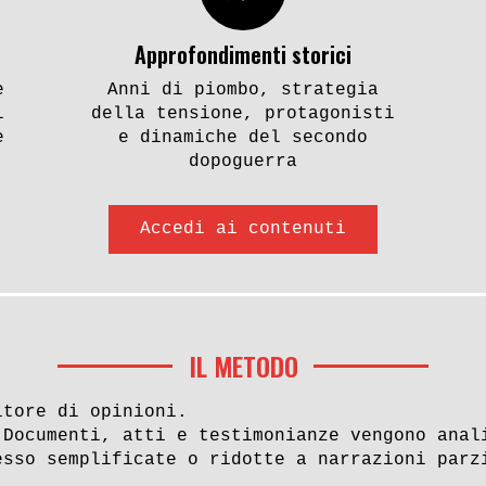
notizia sul periodo
Hagi, Nicu e Valen
 a Dresda
Ceausescu. Una sto
Approfondimenti storici
sport e di regime
e
Anni di piombo, strategia
i
della tensione, protagonisti
e
e dinamiche del secondo
rmania Est
Urss, Germania Est
dopoguerra
e Stasi
Accedi ai contenuti
IL METODO
ia con la bandiera
«L’Urss è davvero
itore di opinioni.
 Documenti, atti e testimonianze vengono anal
eportage da
socialista?» Interv
esso semplificate o ridotte a narrazioni parz