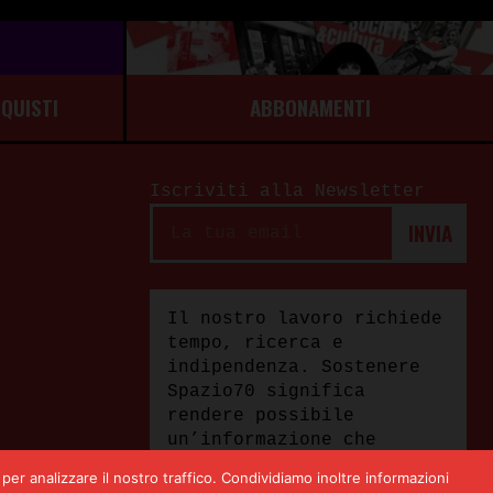
CQUISTI
ABBONAMENTI
Iscriviti alla Newsletter
Il nostro lavoro richiede
tempo, ricerca e
indipendenza. Sostenere
Spazio70 significa
rendere possibile
un’informazione che
rifiuta semplificazioni,
per analizzare il nostro traffico. Condividiamo inoltre informazioni
dipendenze e scorciatoie,