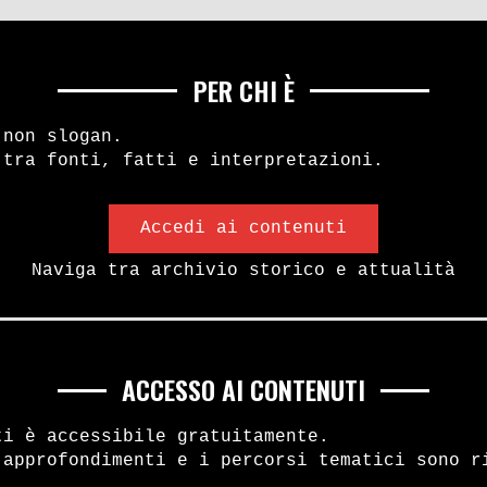
Est (1977)
Giancarlo Pajetta 
PER CHI È
1
2
3
4
 non slogan.
 tra fonti, fatti e interpretazioni.
Accedi ai contenuti
Naviga tra archivio storico e attualità
ACCESSO AI CONTENUTI
ti è accessibile gratuitamente.
 approfondimenti e i percorsi tematici sono r