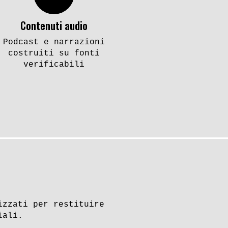
tin
Archivi Stasi. I rapimenti
ria di
Schleyer e Moro a
Contenuti audio
confronto
Podcast e narrazioni
costruiti su fonti
verificabili
Urss, Germania Est
e Stasi
 un Paese
Tutto auto, dacia e
izzati per restituire
ista a
Cremlino. Gli anni Settanta
iali.