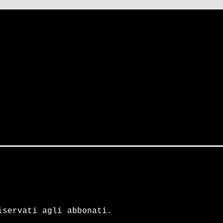
(1977)
di Leonid Breznev
iservati agli abbonati.