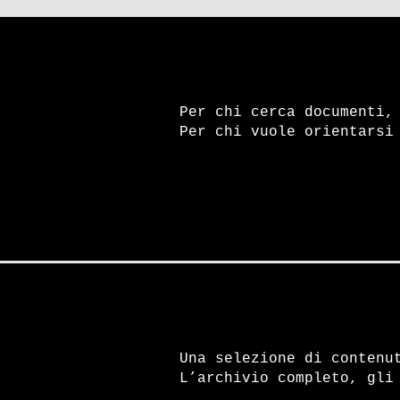
ombre. Quale fu il vero
Berlino 
ruolo della Stasi?
Per chi cerca documenti,
Per chi vuole orientarsi
ESPLORA
Una selezione di contenu
L’archivio completo, gli