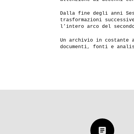
Giangiacomo Feltrinelli
Chi era 
Dalla fine degli anni Se
trasformazioni successiv
precursore del terrorismo
Ritratto
l’intero arco del second
internazionale?
del Mur
Un archivio in costante 
documenti, fonti e anali
Urss, Germania Est
Urss, Ge
e Stasi
e Stasi
article