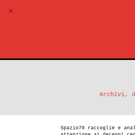
ABBONATI
URSS, GERMANIA EST E ST
Urss, Germania Est
Urss, Ge
e Stasi
e Stasi
Archivi, 
Spazio70 raccoglie e ana
attenzione ai decenni ce