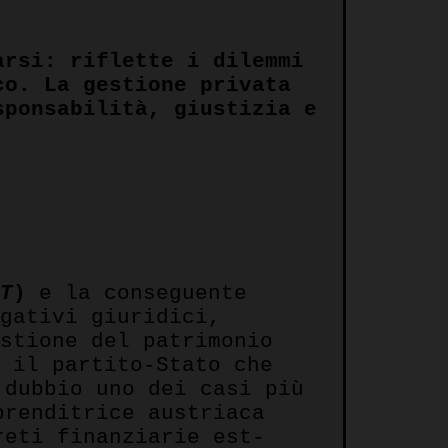
arsi: riflette i dilemmi
co. La gestione privata
sponsabilità, giustizia e
DT
)
e la conseguente
ogativi giuridici,
estione del patrimonio
, il partito-Stato che
dubbio uno dei casi più
prenditrice austriaca
reti finanziarie est-