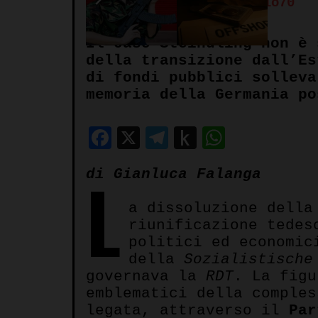
Autore:
Redazione Spazio70
Il caso Steindling non è 
della transizione dall’Es
di fondi pubblici solleva
memoria della Germania po
Facebook
X
Telegram
Push
WhatsA
to
L
di Gianluca Falanga
Kindle
a dissoluzione della
riunificazione tedes
politici ed economic
della
Sozialistische
governava la
RDT
. La fig
emblematici della comples
legata, attraverso il
Par