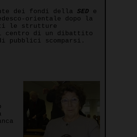
ante dei fondi della
SED
e
edesco-orientale dopo la
ti le strutture
l centro di un dibattito
di pubblici scomparsi.
o
a
anca