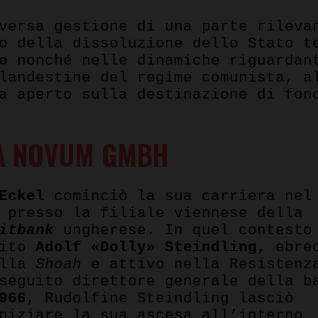
oversa gestione di una parte rilev
o della dissoluzione dello Stato t
no
nonché nelle dinamiche riguardan
landestine del regime comunista, a
a aperto sulla destinazione di fon
A NOVUM GMBH
Eckel
cominciò la sua carriera nel
 presso la filiale viennese della
itbank
ungherese. In quel contesto
rito
Adolf «Dolly» Steindling
, ebre
alla
Shoah
e attivo nella Resistenz
seguito direttore generale della b
966
, Rudolfine Steindling lasciò
niziare la sua ascesa all’interno