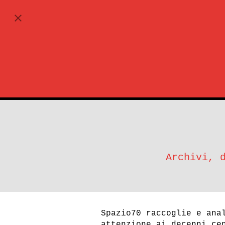
ABBONATI
Archivi, 
Spazio70 raccoglie e ana
attenzione ai decenni ce