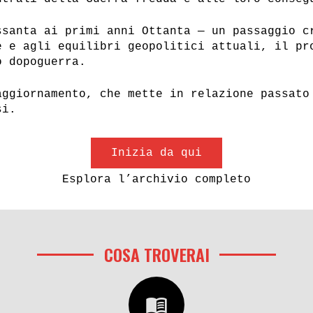
ssanta ai primi anni Ottanta — un passaggio c
e e agli equilibri geopolitici attuali, il pr
o dopoguerra.
aggiornamento, che mette in relazione passato
si.
Inizia da qui
Esplora l’archivio completo
COSA TROVERAI
menu_book