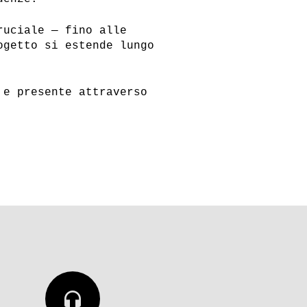
ruciale — fino alle
ogetto si estende lungo
 e presente attraverso
headphones