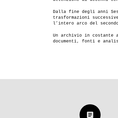
Dalla fine degli anni Se
trasformazioni successiv
l’intero arco del second
Un archivio in costante 
documenti, fonti e anali
article