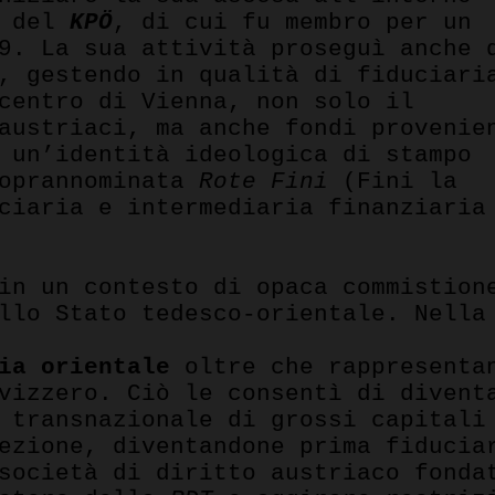
a del
KPÖ
, di cui fu membro per un
9. La sua attività proseguì anche 
, gestendo in qualità di fiduciari
centro di Vienna, non solo il
austriaci, ma anche fondi provenie
 un’identità ideologica di stampo
soprannominata
Rote Fini
(Fini la
ciaria e intermediaria finanziaria
in un contesto di opaca commistion
llo Stato tedesco-orientale. Nella
ia orientale
oltre che rappresentan
vizzero. Ciò le consentì di divent
 transnazionale di grossi capitali
ezione, diventandone prima fiducia
società di diritto austriaco fond