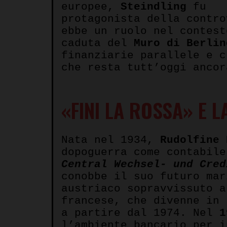
europee,
Steindling
fu
protagonista della contr
ebbe un ruolo nel contest
caduta del
Muro di Berli
finanziarie parallele e c
che resta tutt’oggi ancor
«
FINI LA ROSSA
»
E L
Nata nel 1934,
Rudolfine 
dopoguerra come contabile
Central Wechsel- und Cred
conobbe il suo futuro ma
austriaco sopravvissuto 
francese, che divenne in 
a partire dal 1974. Nel
1
l’ambiente bancario per i