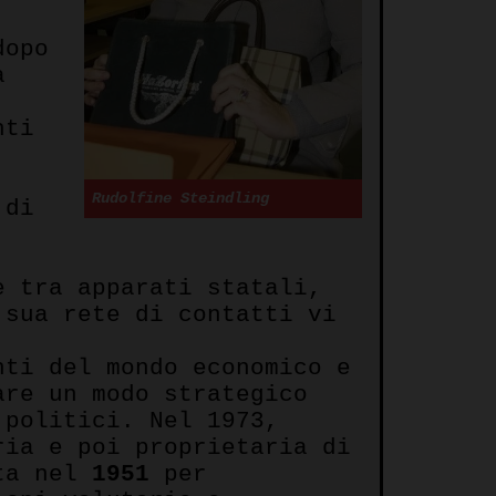
dopo
a
nti
Rudolfine Steindling
 di
e tra apparati statali,
 sua rete di contatti vi
ti del mondo economico e
are un modo strategico
 politici. Nel 1973,
ria e poi proprietaria di
ata nel
1951
per