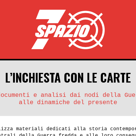
L’INCHIESTA CON LE CARTE
documenti e analisi dai nodi della Gue
alle dinamiche del presente
lizza materiali dedicati alla storia contempo
ntrali della Guerra fredda e alle loro conseg