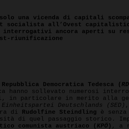
solo una vicenda di capitali scomp
t socialista all’Ovest capitalisti
 interrogativi ancora aperti su re
st-riunificazione
pp
Repubblica Democratica Tedesca (
R
ca hanno sollevato numerosi interr
i, in particolare in merito alla g
 Einheitspartei Deutschlands (SED)
ura di
Rudolfine Steindling
è senza 
sità di quel passaggio storico. Im
tico comunista austriaco (
KPÖ
)
, a 