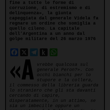
fine a tutte le forme di
corruzione, di estremismo e di
delinquenza», la giunta
capeggiata dal generale Videla fa
regnare un ordine che somiglia a
quello cileno. La capitale
dell’Argentina a un anno dal
golpe militare del 26 marzo 1976
Facebook
X
Telegram
Push
WhatsApp
«A
to
vrebbe qualcosa sul
Kindle
generale Peron?». Con
occhi bianchi per lo
stupore e la collera,
il commesso della libreria guarda
lo straniero che gli sta davanti
cercando di capire,
disperatamente, in un attimo, se
sia un imbecille oppure un