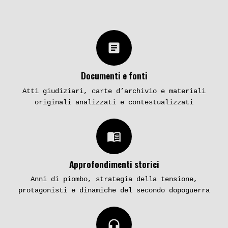
article
Documenti e fonti
Atti giudiziari, carte d’archivio e materiali
originali analizzati e contestualizzati
menu_book
Approfondimenti storici
Anni di piombo, strategia della tensione,
protagonisti e dinamiche del secondo dopoguerra
headphones