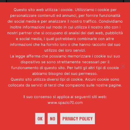
«I MORTI? LI CHIAMANO EL
Questo sito web utilizza i cookie. Utilizziamo i cookie per
PEREJIL, PERCHÉ SPUNTANO DA
personalizzare contenuti ed annunci, per fornire funzionalità
dei social media e per analizzare il nostro traffico. Condividiamo
TUTTE LE PARTI»
inoltre informazioni sul modo in cui utilizza il nostro sito con i
nostri partner che si occupano di analisi dei dati web, pubblicità
e social media, i quali potrebbero combinarle con altre
La città ha una sua malinconia
informazioni che ha fornito loro o che hanno raccolto dal suo
dolcezza europea. A ogni passo un
utilizzo dei loro servizi.
italiano ritrova i segni di un
La legge afferma che possiamo memorizzare i cookie sul suo
destino che avrebbe potuto essere
dispositivo se sono strettamente necessari per il
il suo. Nei vecchi quartieri ci
funzionamento di questo sito. Per tutti gli altri tipi di cookie
sono i portici liguri e lungo le
abbiamo bisogno del suo permesso.
strade, dietro le due file di
Questo sito utilizza diversi tipi di cookie. Alcuni cookie sono
platani, le case da capomastri
collocate da servizi di terzi che compaiono sulle nostre pagine.
dove si sentirono ricchi – con un
figlio nell’esercito e un altro
Il suo consenso si applica ai seguenti siti web:
nelle ferrovie – gli emigranti
www.spazio70.com
italiani. Il vino è buono, alla
tv la domenica risuona
OK
NO
PRIVACY POLICY
interminabile il grido dei
cronisti e la sera, in un posto