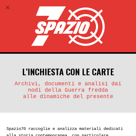
ABBONATI
search
account_circle
L’INCHIESTA CON LE CARTE
Archivi, documenti e analisi dai
nodi della Guerra fredda
alle dinamiche del presente
Spazio70 raccoglie e analizza materiali dedicati
alla storia contemporanea, con particolare