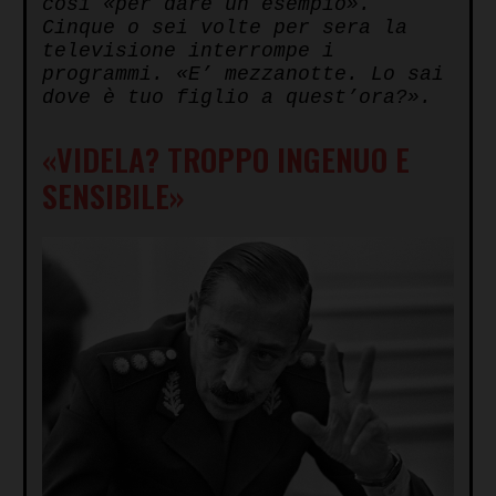
così «per dare un esempio».
Cinque o sei volte per sera la
televisione interrompe i
programmi. «E’ mezzanotte. Lo sai
dove è tuo figlio a quest’ora?».
«VIDELA? TROPPO INGENUO E
SENSIBILE»